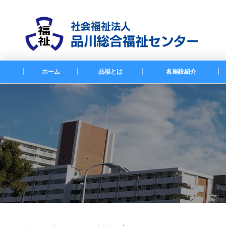
ホーム
品福とは
各施設紹介
法人概要
障害者施設
品川総合福祉センターの特色
高齢者施設
法人の取組み
保育施設
その他