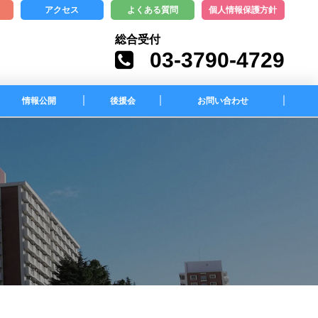
アクセス
よくある質問
個人情報保護方針
総合受付
03-3790-4729
情報公開
後援会
お問い合わせ
が魅力
定款・事業計画・事業報告・財務
諸表等
入札情報
ー